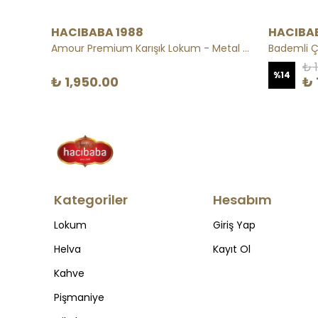
HACIBABA 1988
HACIBAB
Gold Badem Kremalı Sarma Türk Lokumu
Amour Premium Karışık Lokum - Metal Kutu
Bademli Ç
₺ 
%
14
₺ 1,950.00
₺ 
Kategoriler
Hesabım
Lokum
Giriş Yap
Helva
Kayıt Ol
Kahve
Pişmaniye