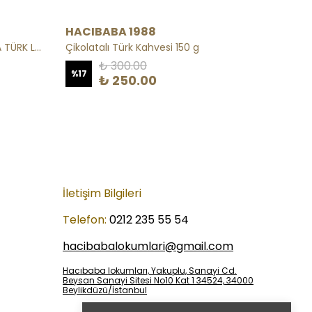
HACIBABA 1988
HACI
BROWNİ FINDIKLI KREMALI SARMA TÜRK LOKUMU
Çikolatalı Türk Kahvesi 150 g
Cocost
₺ 300.00
%
17
₺ 250.00
₺ 95
İletişim Bilgileri
Telefon:
0212 235 55 54
hacibabalokumlari@gmail.com
Hacıbaba lokumları, Yakuplu, Sanayi Cd.
Beysan Sanayi Sitesi No10 Kat 1 34524, 34000
Beylikdüzü/İstanbul