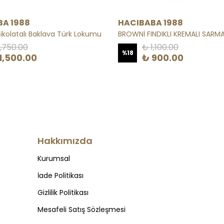
A 1988
HACIBABA 1988
ikolatalı Baklava Türk Lokumu
1,750.00
₺ 1,100.00
%
18
1,500.00
₺ 900.00
Hakkımızda
Kurumsal
İade Politikası
Gizlilik Politikası
Mesafeli Satış Sözleşmesi